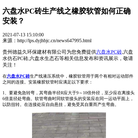
六盘水PC砖生产线之橡胶软管如何正确
安装？
2021-07-13 15:10:00
来源：http://lps.dyjhbjc.cn/news647995.html
贵州德益久环保建材有限公司为您免费提供
六盘水PC砖
,六盘
水仿石PC砖,六盘水生态石等相关信息发布和资讯展示，敬请
关注！
在
六盘水PC砖
生产线液压系统中，橡胶软管用于两个有相对运动部件
之间的连接。安装橡胶软管时应满足以下要求：
1、要避免急转弯，其弯曲半径R应大于9～10倍外径，至少应在离接头
6倍直径处弯曲。软管弯曲时同软管接头的安装应在同一运动平面上，
以防扭转。在连接处应自由悬挂，避免受其自重而产生弯曲。