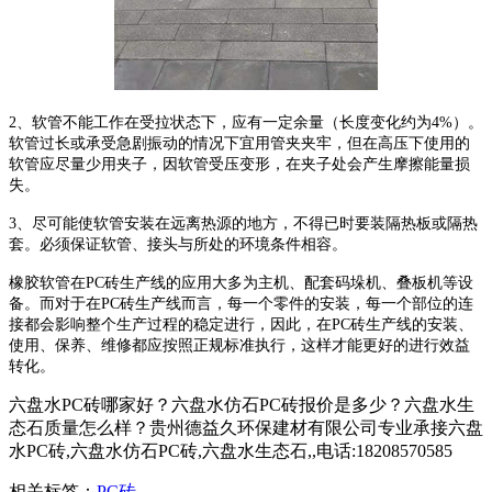
2、软管不能工作在受拉状态下，应有一定余量（长度变化约为4%）。
软管过长或承受急剧振动的情况下宜用管夹夹牢，但在高压下使用的
软管应尽量少用夹子，因软管受压变形，在夹子处会产生摩擦能量损
失。
3、尽可能使软管安装在远离热源的地方，不得已时要装隔热板或隔热
套。必须保证软管、接头与所处的环境条件相容。
橡胶软管在PC砖生产线的应用大多为主机、配套码垛机、叠板机等设
备。而对于在PC砖生产线而言，每一个零件的安装，每一个部位的连
接都会影响整个生产过程的稳定进行，因此，在PC砖生产线的安装、
使用、保养、维修都应按照正规标准执行，这样才能更好的进行效益
转化。
六盘水PC砖哪家好？六盘水仿石PC砖报价是多少？六盘水生
态石质量怎么样？贵州德益久环保建材有限公司专业承接六盘
水PC砖,六盘水仿石PC砖,六盘水生态石,,电话:18208570585
相关标签：
PC砖
,