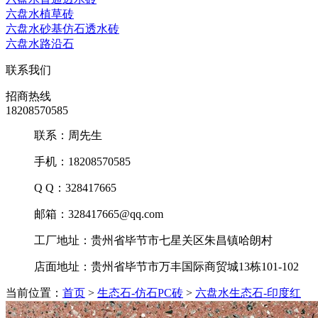
六盘水植草砖
六盘水砂基仿石透水砖
六盘水路沿石
联系我们
招商热线
18208570585
联系：周先生
手机：18208570585
Q Q：328417665
邮箱：328417665@qq.com
工厂地址：贵州省毕节市七星关区朱昌镇哈朗村
店面地址：贵州省毕节市万丰国际商贸城13栋101-102
当前位置：
首页
>
生态石-仿石PC砖
>
六盘水生态石-印度红