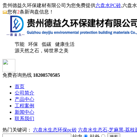
贵州德益久环保建材有限公司为您免费提供
六盘水PC砖
,六盘
您有
2
条新询盘信息！
节能 环保 低碳 健康生活
源天然之石，铸世界之美
免费咨询热线
18208570585
首页
公司简介
产品中心
工程案例
新闻中心
联系我们
热门关键词：
六盘水生态环保pc砖
六盘水生态石-芝麻黑-荔枝
站内
站外