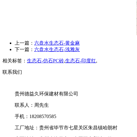
上一篇：
六盘水生态石-黄金麻
下一篇：
六盘水生态石-浅雅灰
相关标签：
生态石-仿石PC砖
,
生态石-印度红
,
联系我们
贵州德益久环保建材有限公司
联系人：周先生
手机：18208570585
工厂地址：贵州省毕节市七星关区朱昌镇哈朗村