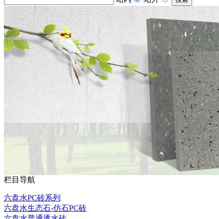
栏目导航
六盘水PC砖系列
六盘水生态石-仿石PC砖
六盘水普通透水砖