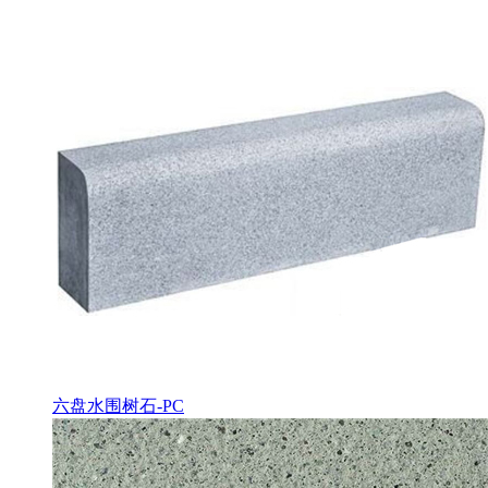
六盘水围树石-PC