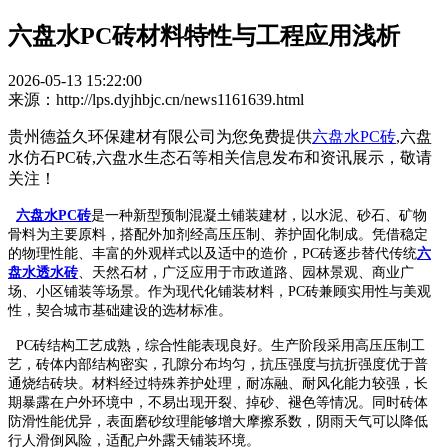
六盘水PC砖材料特性与工程应用浅析
2026-05-13 15:22:00
来源：http://lps.dyjhbjc.cn/news1161639.html
贵州德益久环保建材有限公司为您免费提供
六盘水PC砖
,六盘
水仿石PC砖,六盘水生态石等相关信息发布和资讯展示，敬请
关注！
六盘水PC砖
是一种新型预制混凝土铺装建材，以水泥、砂石、矿物
骨料为主要原料，搭配外加剂经高压压制、养护固化制成。凭借稳定
的物理性能、丰富的外观样式以及适中的造价，PC砖逐步替代传统
六
盘水透水砖
、天然石材，广泛应用于市政道路、园林景观、商业广
场、小区铺装等场景。作为现代化铺装材料，PC砖兼顾实用性与美观
性，契合城市基础建设的选材标准。
PC砖结构工艺成熟，综合性能表现良好。生产阶段采用高压压制工
艺，砖体内部结构密实，孔隙分布均匀，抗压强度与抗折强度优于普
通烧结砖块。材料经过特殊养护处理，耐冻融、耐风化能力较强，长
期暴露在户外环境中，不易出现开裂、掉砂、褪色等情况。同时砖体
防滑性能优异，表面磨砂纹理能够增大摩擦系数，阴雨天气可以降低
行人滑倒风险，适配户外露天铺装环境。