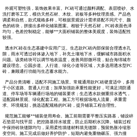
外观可塑性强，装饰效果丰富。PC砖可通过颜料调配、表层喷砂、水
洗打磨等工艺，模仿天然石材、木纹、岩板等多种纹理质感。产品色
调柔和自然，款式规格多样，可根据景观设计需求搭配不同尺寸、颜
色的砖块，拼接出多样化铺装图案。相较于天然石材，PC砖表面色泽
均匀，色差控制稳定，能够**大面积铺装的整体美观度，装饰适配性
较强。
透水PC砖在生态基建中应用广泛。生态款PC砖内部保留合理透水孔
隙，雨水可透过砖体渗入地下，补充土壤地下水，缓解城市路面积水
问题。该类砖块可以调节地表温度，改善局部微环境，贴合海绵城市
建设理念。公园步道、人行道、绿化小道等区域，大多选用透水型PC
砖，兼顾通行功能与生态蓄水能力。
产品分类清晰，适配不同施工场景。常规通用款PC砖硬度适中，多用
于小区道路、普通人行道；加厚加强款承重性能更好，可满足消防通
道、停车场等车辆通行场地的铺装要求；生态透水款侧重排水透气，
适配园林景观、绿化配套工程。施工方可根据场地人流量、承重需
求、环境规划，挑选适配规格的PC砖，提升铺装工程合理性。
规范施工能够**铺装使用寿命。施工前期需要平整压实路基，铺设碎
石垫层与找平层，把控路基排水坡度，防止后期积水沉降。铺装过程
中保持砖块缝隙均匀，采用柔性填缝材料填充缝隙，预留热胀冷缩形
变空间。施工完成后做好养护防护，短期内避免重物碾压、强力撞