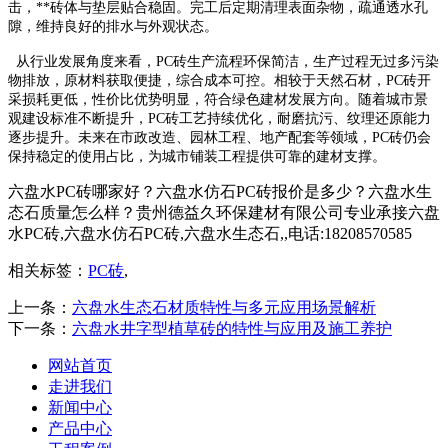
击，**砖体与垫层贴合稳固。完工后定期清理表面杂物，疏通透水孔
隙，维持良好的排水与外观状态。
从行业发展角度来看，PC砖生产流程环保简洁，生产过程无过多污染
物排放，原材料获取便捷，综合成本可控。相较于天然石材，PC砖开
采损耗更低，性价比优势明显，符合绿色建材发展方向。随着城市景
观建设标准不断提升，PC砖工艺持续优化，耐磨抗污、纹理还原能力
逐步提升。未来在市政改造、园林工程、地产配套等领域，PC砖仍会
保持稳定的使用占比，为城市铺装工程提供可靠的建材支撑。
六盘水PC砖哪家好？六盘水仿石PC砖报价是多少？六盘水生
态石质量怎么样？贵州德益久环保建材有限公司专业承接六盘
水PC砖,六盘水仿石PC砖,六盘水生态石,,电话:18208570585
相关标签：
PC砖
,
上一条：
六盘水生态石材质特性与多元应用场景解析
下一条：
六盘水井字型植草砖的特性与应用及施工养护
网站首页
走进我们
新闻中心
产品中心