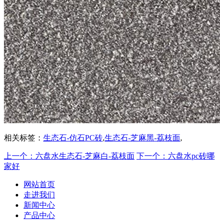
相关标签：
生态石-仿石PC砖
,
生态石-芝麻黑-荔枝面
,
上一个：六盘水生态石-芝麻白-荔枝面
下一个：六盘水pc砖哪
家好
网站首页
走进我们
新闻中心
产品中心