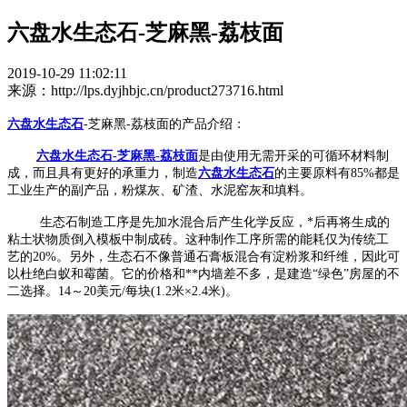
六盘水生态石-芝麻黑-荔枝面
2019-10-29 11:02:11
来源：http://lps.dyjhbjc.cn/product273716.html
六盘水生态石
-芝麻黑-荔枝面的产品介绍：
六盘水生态石-芝麻黑-荔枝面
是由使用无需开采的可循环材料制
成，而且具有更好的承重力，制造
六盘水生态石
的主要原料有85%都是
工业生产的副产品，粉煤灰、矿渣、水泥窑灰和填料。
生态石
制造工序是先加水混合后产生化学反应，*后再将生成的
粘土状物质倒入模板中制成砖。这种制作工序所需的能耗仅为传统工
艺的20%。另外，生态石不像普通石膏板混合有淀粉浆和纤维，因此可
以杜绝白蚁和霉菌。它的价格和**内墙差不多，是建造“绿色”房屋的不
二选择。14～20美元/每块(1.2米×2.4米)。