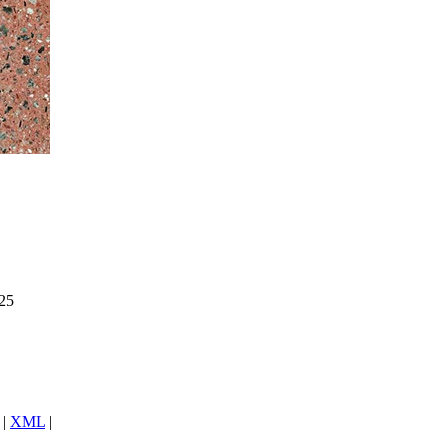
25
|
XML
|