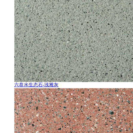
六盘水生态石-浅雅灰