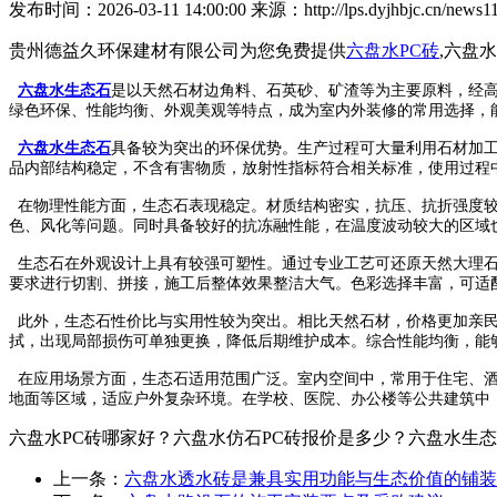
发布时间：2026-03-11 14:00:00 来源：http://lps.dyjhbjc.cn/news11
贵州德益久环保建材有限公司为您免费提供
六盘水PC砖
,六盘
六盘水生态石
是以天然石材边角料、石英砂、矿渣等为主要原料，经
绿色环保、性能均衡、外观美观等特点，成为室内外装修的常用选择，
六盘水生态石
具备较为突出的环保优势。生产过程可大量利用石材加
品内部结构稳定，不含有害物质，放射性指标符合相关标准，使用过程
在物理性能方面，生态石表现稳定。材质结构密实，抗压、抗折强度较
色、风化等问题。同时具备较好的抗冻融性能，在温度波动较大的区域
生态石在外观设计上具有较强可塑性。通过专业工艺可还原天然大理石
要求进行切割、拼接，施工后整体效果整洁大气。色彩选择丰富，可适
此外，生态石性价比与实用性较为突出。相比天然石材，价格更加亲民
拭，出现局部损伤可单独更换，降低后期维护成本。综合性能均衡，能
在应用场景方面，生态石适用范围广泛。室内空间中，常用于住宅、酒
地面等区域，适应户外复杂环境。在学校、医院、办公楼等公共建筑中
六盘水PC砖哪家好？六盘水仿石PC砖报价是多少？六盘水生态石质
上一条：
六盘水透水砖是兼具实用功能与生态价值的铺装