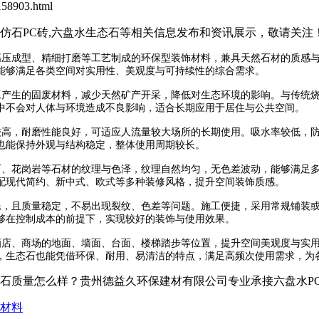
58903.html
水仿石PC砖,六盘水生态石等相关信息发布和资讯展示，敬请关注
高压成型、精细打磨等工艺制成的环保型装饰材料，兼具天然石材的质感
能够满足各类空间对实用性、美观度与可持续性的综合需求。
工产生的固废材料，减少天然矿产开采，降低对生态环境的影响。与传统
中不会对人体与环境造成不良影响，适合长期应用于居住与公共空间。
高，耐磨性能良好，可适应人流量较大场所的长期使用。吸水率较低，防
也能保持外观与结构稳定，整体使用周期较长。
、花岗岩等石材的纹理与色泽，纹理自然均匀，无色差波动，能够满足多
配现代简约、新中式、欧式等多种装修风格，提升空间装饰质感。
，且质量稳定，不易出现裂纹、色差等问题。施工便捷，采用常规铺装或
够在控制成本的前提下，实现较好的装饰与使用效果。
店、商场的地面、墙面、台面、楼梯踏步等位置，提升空间美观度与实用
，生态石也能凭借环保、耐用、易清洁的特点，满足高频次使用需求，为
量怎么样？贵州德益久环保建材有限公司专业承接六盘水PC砖,六盘水仿
材料