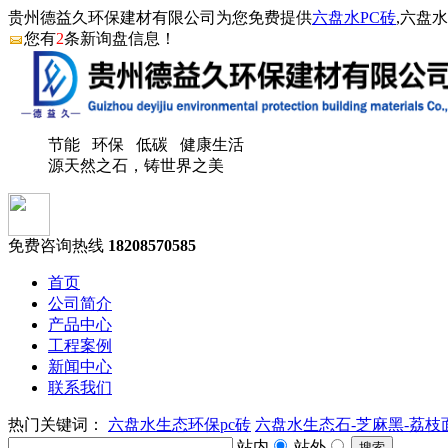
贵州德益久环保建材有限公司为您免费提供
六盘水PC砖
,六盘
您有
2
条新询盘信息！
节能 环保 低碳 健康生活
源天然之石，铸世界之美
免费咨询热线
18208570585
首页
公司简介
产品中心
工程案例
新闻中心
联系我们
热门关键词：
六盘水生态环保pc砖
六盘水生态石-芝麻黑-荔枝
站内
站外